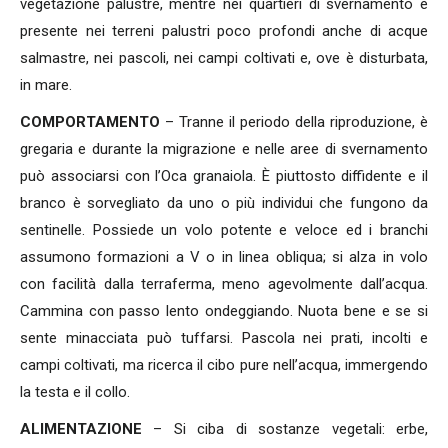
vegetazione palustre, mentre nei quartieri di svernamento è
presente nei terreni palustri poco profondi anche di acque
salmastre, nei pascoli, nei campi coltivati e, ove è disturbata,
in mare.
COMPORTAMENTO
– Tranne il periodo della riproduzione, è
gregaria e durante la migrazione e nelle aree di svernamento
può associarsi con l’Oca granaiola. È piuttosto diffidente e il
branco è sorvegliato da uno o più individui che fungono da
sentinelle. Possiede un volo potente e veloce ed i branchi
assumono formazioni a V o in linea obliqua; si alza in volo
con facilità dalla terraferma, meno agevolmente dall’acqua.
Cammina con passo lento ondeggiando. Nuota bene e se si
sente minacciata può tuffarsi. Pascola nei prati, incolti e
campi coltivati, ma ricerca il cibo pure nell’acqua, immergendo
la testa e il collo.
ALIMENTAZIONE
– Si ciba di sostanze vegetali: erbe,