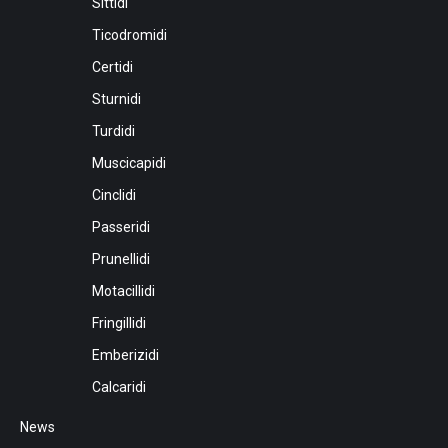
Sittidi
Ticodromidi
Certidi
Sturnidi
Turdidi
Muscicapidi
Cinclidi
Passeridi
Prunellidi
Motacillidi
Fringillidi
Emberizidi
Calcaridi
News