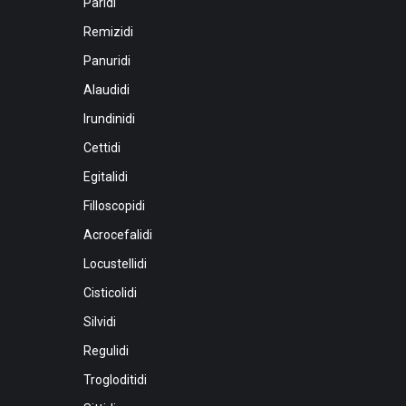
Paridi
Remizidi
Panuridi
Alaudidi
Irundinidi
Cettidi
Egitalidi
Filloscopidi
Acrocefalidi
Locustellidi
Cisticolidi
Silvidi
Regulidi
Trogloditidi