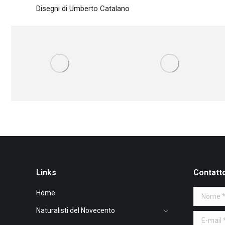
Disegni di Umberto Catalano
Svasso cornuto
Svasso piccolo
Links
Contatt
Home
Nome *
Naturalisti del Novecento
E-mail *