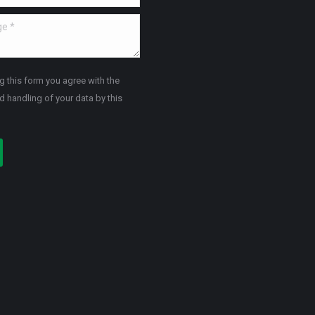
*
g this form you agree with the
d handling of your data by this