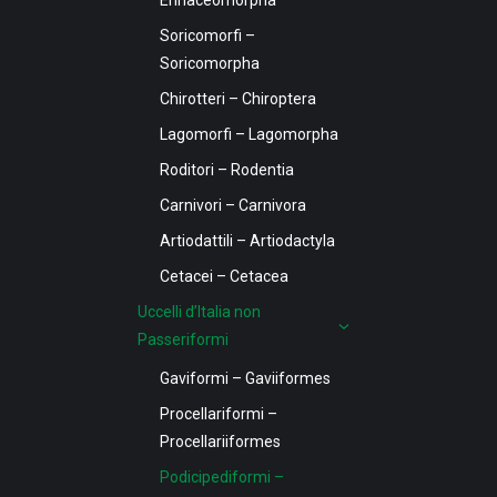
Erinaceomorpha
Soricomorfi –
Soricomorpha
Chirotteri – Chiroptera
Lagomorfi – Lagomorpha
Roditori – Rodentia
Carnivori – Carnivora
Artiodattili – Artiodactyla
Cetacei – Cetacea
Uccelli d’Italia non
Passeriformi
Gaviformi – Gaviiformes
Procellariformi –
Procellariiformes
Podicipediformi –