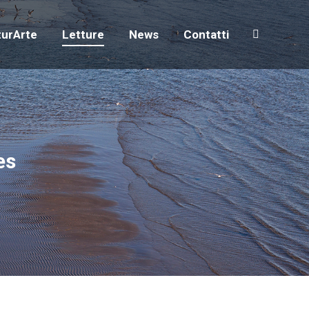
turArte
Letture
News
Contatti
Search:
turArte
Letture
News
Contatti
Search:
es