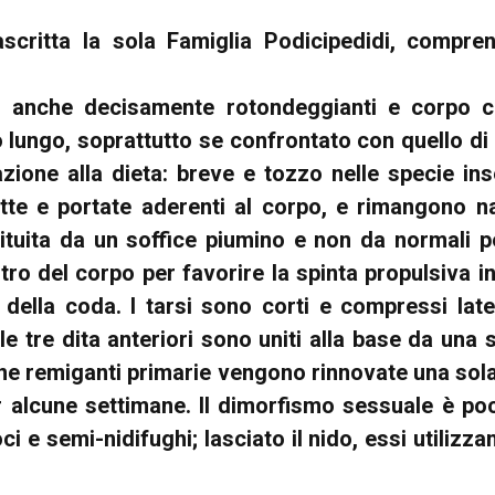
scritta la sola Famiglia Podicipedidi, compren
o anche decisamente rotondeggianti e corpo co
o lungo, soprattutto se confrontato con quello di al
zione alla dieta: breve e tozzo nelle specie inse
trette e portate aderenti al corpo, e rimangono
ituita da un soffice piumino e non da normali 
ntro del corpo per favorire la spinta propulsiva 
e della coda. I tarsi sono corti e compressi la
delle tre dita anteriori sono uniti alla base da un
ne remiganti primarie vengono rinnovate una sol
er alcune settimane. Il dimorfismo sessuale è 
i e semi-nidifughi; lasciato il nido, essi utilizza