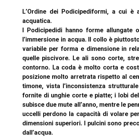
L’Ordine dei Podicipediformi, a cui è a
acquatica.
I Podicipedidi hanno forme allungate 
l’immersione in acqua. Il collo è piuttost
variabile per forma e dimensione in rela
quelle piscivore. Le ali sono corte, s
contorno. La coda è molto corta e cost
posizione molto arretrata rispetto al ce
timone, vista l’inconsistenza struttural
fornite di unghie corte e piatte; i lobi 
subisce due mute all’anno, mentre le pen
uccelli perdono la capacità di volare p
dimensioni superiori. I pulcini sono precoc
dall’acqua.