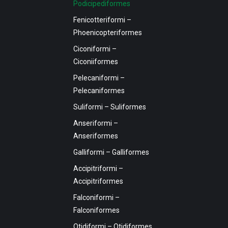
Podicipediformes
Fenicotteriformi –
Phoenicopteriformes
Ciconiformi –
Ciconiiformes
Pelecaniformi –
Pelecaniformes
Suliformi – Suliformes
Anseriformi –
Anseriformes
Galliformi – Galliformes
Accipitriformi –
Accipitriformes
Falconiformi –
Falconiformes
Otidiformi – Otidiformes