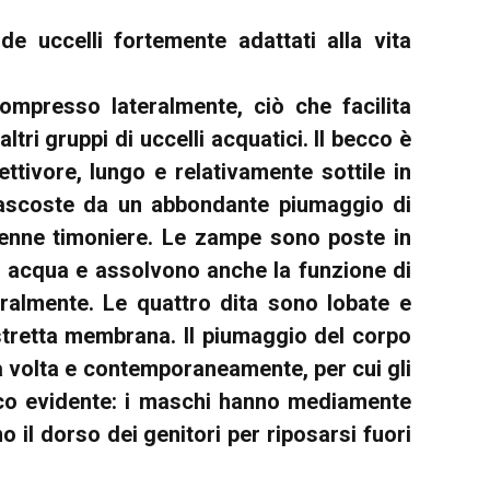
de uccelli fortemente adattati alla vita
mpresso lateralmente, ciò che facilita
tri gruppi di uccelli acquatici. Il becco è
ttivore, lungo e relativamente sottile in
 nascoste da un abbondante piumaggio di
penne timoniere. Le zampe sono poste in
in acqua e assolvono anche la funzione di
teralmente. Le quattro dita sono lobate e
a stretta membrana. Il piumaggio del corpo
a volta e contemporaneamente, per cui gli
poco evidente: i maschi hanno mediamente
no il dorso dei genitori per riposarsi fuori