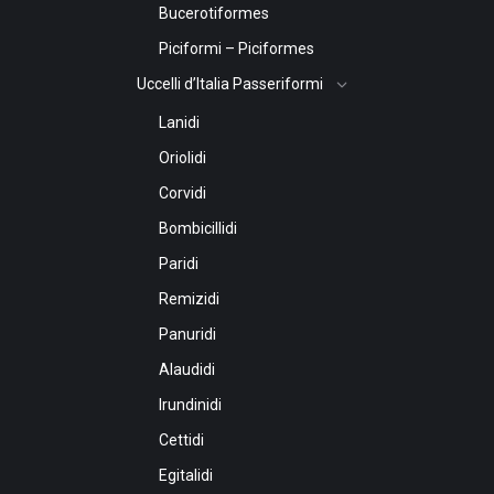
Bucerotiformes
Piciformi – Piciformes
Uccelli d’Italia Passeriformi
Lanidi
Oriolidi
Corvidi
Bombicillidi
Paridi
Remizidi
Panuridi
Alaudidi
Irundinidi
Cettidi
Egitalidi