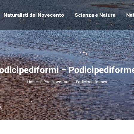
Naturalisti del Novecento
Scienza e Natura
Na
Naturalisti del Novecento
Scienza e Natura
Na
odicipediformi – Podicipediform
You are here:
Home
Podicipediformi – Podicipediformes