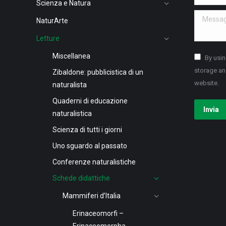
Scienza e Natura
Message 
NaturArte
Letture
Miscellanea
By usin
storage an
Zibaldone: pubblicistica di un
website.
naturalista
Quaderni di educazione
Invia
naturalistica
Scienza di tutti i giorni
Uno sguardo al passato
Conferenze naturalistiche
Schede didattiche
Mammiferi d’Italia
Erinaceomorfi –