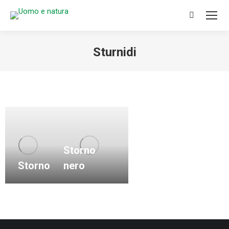
Search:
Sturnidi
You are here:
Storno
Storno
nero