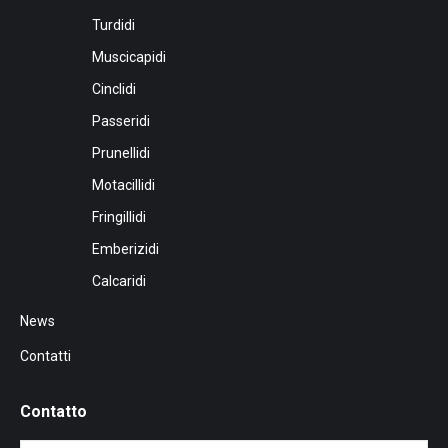
Turdidi
Muscicapidi
Cinclidi
Passeridi
Prunellidi
Motacillidi
Fringillidi
Emberizidi
Calcaridi
News
Contatti
Contatto