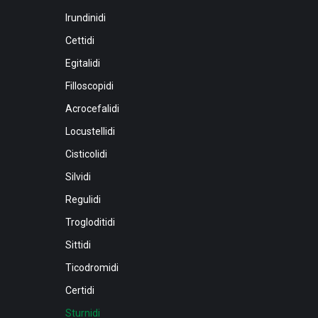
Irundinidi
Cettidi
Egitalidi
Filloscopidi
Acrocefalidi
Locustellidi
Cisticolidi
Silvidi
Regulidi
Trogloditidi
Sittidi
Ticodromidi
Certidi
Sturnidi