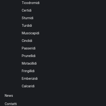
Ticodromidi
Certidi
Sturnidi
Turdidi
Muscicapidi
Cinclidi
Passeridi
Prunellidi
Motacillidi
Fringillidi
Emberizidi
Calcaridi
News
Contatti