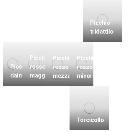
Picchio
tridattilo
Picchio
Picchio
Picchio
Picchio
rosso
rosso
rosso
dalmatino
maggiore
minore
mezzano
Torcicollo