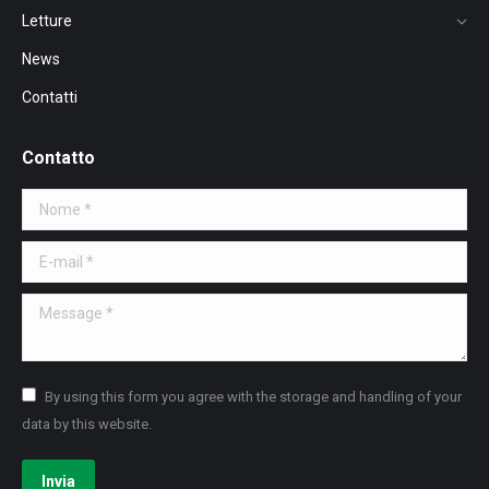
Letture
News
Contatti
Contatto
Nome *
E-mail *
Message *
By using this form you agree with the storage and handling of your
data by this website.
Invia