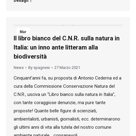
Dettagli
Mar
Il libro bianco del C.N.R. sulla natura in
27
Italia: un inno ante litteram alla
2021
biodiversità
News
By
spagnesi
27 Marzo 2021
Cinquant’anni fa, su proposta di Antonio Cederna ed a
cura della Commissione Conservazione Natura del
C.N.R., usciva un “Libro bianco sulla natura in Italia”,
con tante coraggiose denunzie, ma pure tante
proposte! Quante belle figure di scienziati,
ambientalisti, urbanisti, giornalisti, ecc. determinarono
gli ultimi anni di vita alla tutela del nostro comune
ambiente naturale… consapevoli,…