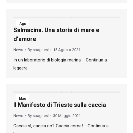
Ago
Salmacina. Una storia di mare e
15
d’amore
2021
News
By
spagnesi
15 Agosto 2021
In un laboratorio di biologia marina… Continua a
leggere
Mag
Il Manifesto di Trieste sulla caccia
30
News
By
spagnesi
30 Maggio 2021
2021
Caccia sì, caccia no? Caccia come!…. Continua a