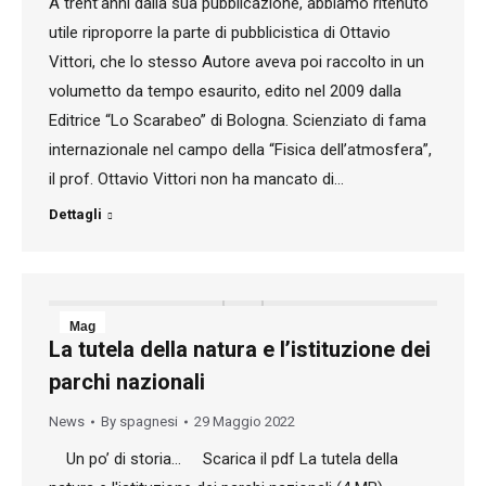
A trent’anni dalla sua pubblicazione, abbiamo ritenuto
utile riproporre la parte di pubblicistica di Ottavio
Vittori, che lo stesso Autore aveva poi raccolto in un
volumetto da tempo esaurito, edito nel 2009 dalla
Editrice “Lo Scarabeo” di Bologna. Scienziato di fama
internazionale nel campo della “Fisica dell’atmosfera”,
il prof. Ottavio Vittori non ha mancato di…
Dettagli
Mag
La tutela della natura e l’istituzione dei
29
parchi nazionali
2022
News
By
spagnesi
29 Maggio 2022
Un po’ di storia… Scarica il pdf La tutela della