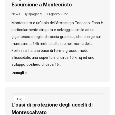
Escursione a Montecristo
3
News
By
spagnesi
3 Agosto 2022
2022
Montecristo è un’isola dell’Arcipelago Toscano. Essa è
particolarmente dirupata e selvaggia, simile ad un
gigantesco scoglio di roccia granitica, che si erge sul
mare sino a 645 metri di altezza nel monte della
Fortezza; ha una base di forma grosso modo
ellissoidale, una superficie di circa 10 kmq ed uno
sviluppo costiero di circa 16…
Dettagli
Lug
L’oasi di protezione degli uccelli di
8
Montescalvato