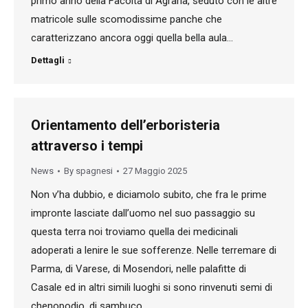
primo anno della Facoltà di Agraria, seduto con le altre
matricole sulle scomodissime panche che
caratterizzano ancora oggi quella bella aula…
Dettagli
Orientamento dell’erboristeria
attraverso i tempi
News
By
spagnesi
27 Maggio 2025
Non v’ha dubbio, e diciamolo subito, che fra le prime
impronte lasciate dall’uomo nel suo passaggio su
questa terra noi troviamo quella dei medicinali
adoperati a lenire le sue sofferenze. Nelle terremare di
Parma, di Varese, di Mosendori, nelle palafitte di
Casale ed in altri simili luoghi si sono rinvenuti semi di
chenopodio, di sambuco,…