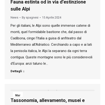
Fauna estinta od in via d’estinzione
15
sulle Alpi
2024
News
By
spagnesi
15 Aprile 2024
Per gli italiani, le Alpi sono quelle immense catene di
monti, quel formidabile bastione che, dal passo di
Cadibona, cinge l’Italia a guisa di anfiteatro dal
Mediterraneo all’Adriatico. Cerchiando a capo e ai lati
la penisola italica, le Alpi la separano da ogni terra
contigua. Queste montagne sono le più considerevoli
d’Europa: anzi taluno le…
Dettagli
Mar
Tassonomia, allevamento, musei e
26