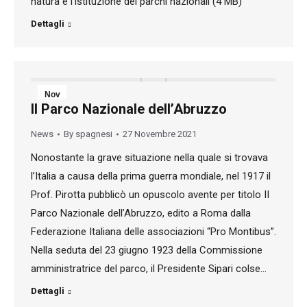
natura e l'istituzione dei parchi nazionali (4 MB)
Dettagli
Nov
Il Parco Nazionale dell’Abruzzo
27
News
By
spagnesi
27 Novembre 2021
2021
Nonostante la grave situazione nella quale si trovava
l’Italia a causa della prima guerra mondiale, nel 1917 il
Prof. Pirotta pubblicò un opuscolo avente per titolo II
Parco Nazionale dell’Abruzzo, edito a Roma dalla
Federazione Italiana delle associazioni “Pro Montibus”.
Nella seduta del 23 giugno 1923 della Commissione
amministratrice del parco, il Presidente Sipari colse…
Dettagli