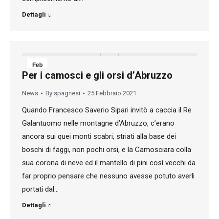
Dettagli
Feb
Per i camosci e gli orsi d’Abruzzo
25
News
By
spagnesi
25 Febbraio 2021
2021
Quando Francesco Saverio Sipari invitò a caccia il Re
Galantuomo nelle montagne d’Abruzzo, c’erano
ancora sui quei monti scabri, striati alla base dei
boschi di faggi, non pochi orsi, e la Camosciara colla
sua corona di neve ed il mantello di pini così vecchi da
far proprio pensare che nessuno avesse potuto averli
portati dal…
Dettagli