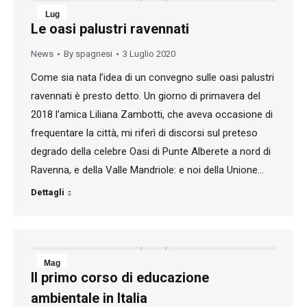
Lug
Le oasi palustri ravennati
3
News
By
spagnesi
3 Luglio 2020
2020
Come sia nata l’idea di un convegno sulle oasi palustri
ravennati è presto detto. Un giorno di primavera del
2018 l’amica Liliana Zambotti, che aveva occasione di
frequentare la città, mi riferì di discorsi sul preteso
degrado della celebre Oasi di Punte Alberete a nord di
Ravenna, e della Valle Mandriole: e noi della Unione…
Dettagli
Mag
Il primo corso di educazione
24
ambientale in Italia
2020