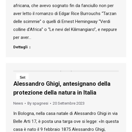
africana, che avevo sognato fin da fanciullo non per
aver letto il romanzo di Edgar Rice Burrouchs “Tarzan
delle scimmie” o quelli di Ernest Hemingway “Verdi
colline d’Africa” o “Le nevi del Kilimangiaro”, e neppure
per aver…
Dettagli
Set
Alessandro Ghigi, antesignano della
20
protezione della natura in Italia
2023
News
By
spagnesi
20 Settembre 2023
In Bologna, nella casa natale di Alessandro Ghigi in via
Belle Arti 17, è posta una targa ove si legge: «In questa
casa è nato il 9 febbraio 1875 Alessandro Ghigi,