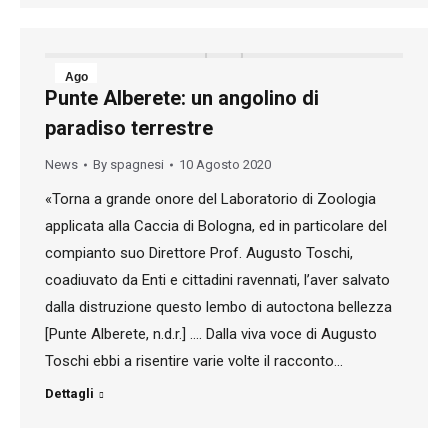
Ago
Punte Alberete: un angolino di
10
paradiso terrestre
2020
News
By
spagnesi
10 Agosto 2020
«Torna a grande onore del Laboratorio di Zoologia
applicata alla Caccia di Bologna, ed in particolare del
compianto suo Direttore Prof. Augusto Toschi,
coadiuvato da Enti e cittadini ravennati, l’aver salvato
dalla distruzione questo lembo di autoctona bellezza
[Punte Alberete, n.d.r.] …. Dalla viva voce di Augusto
Toschi ebbi a risentire varie volte il racconto…
Dettagli