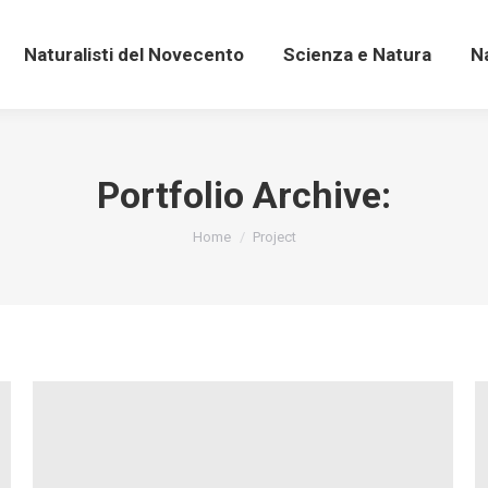
Naturalisti del Novecento
Scienza e Natura
N
Naturalisti del Novecento
Scienza e Natura
N
Portfolio Archive:
You are here:
Home
Project