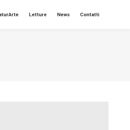
aturArte
Letture
News
Contatti
Search:
aturArte
Letture
News
Contatti
Search: