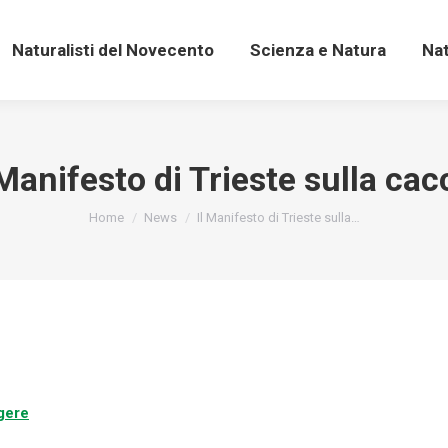
Naturalisti del Novecento
Scienza e Natura
Na
Naturalisti del Novecento
Scienza e Natura
Na
 Manifesto di Trieste sulla cac
You are here:
Home
News
Il Manifesto di Trieste sulla…
gere