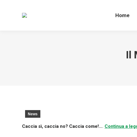
Home
Home
Il
News
Caccia sì, caccia no?
Caccia come!…
.
Continua a leg