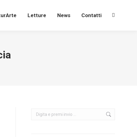
turArte
Letture
News
Contatti
Search:
turArte
Letture
News
Contatti
Search:
cia
Search: