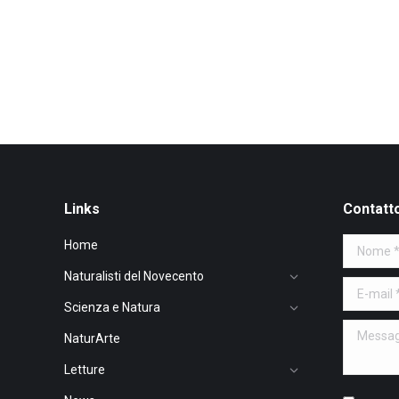
Links
Contatt
Home
Nome *
Naturalisti del Novecento
E-mail *
Scienza e Natura
Message 
NaturArte
Letture