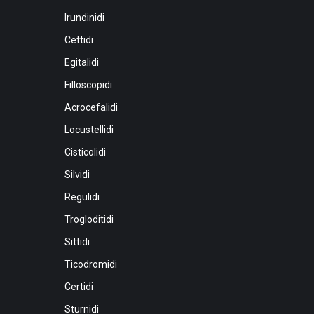
Irundinidi
Cettidi
Egitalidi
Filloscopidi
Acrocefalidi
Locustellidi
Cisticolidi
Silvidi
Regulidi
Trogloditidi
Sittidi
Ticodromidi
Certidi
Sturnidi