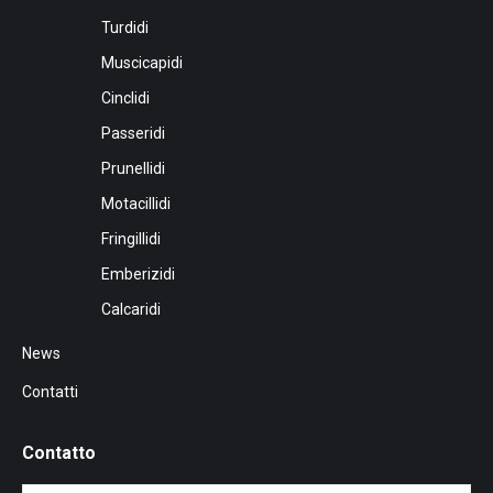
Turdidi
Muscicapidi
Cinclidi
Passeridi
Prunellidi
Motacillidi
Fringillidi
Emberizidi
Calcaridi
News
Contatti
Contatto