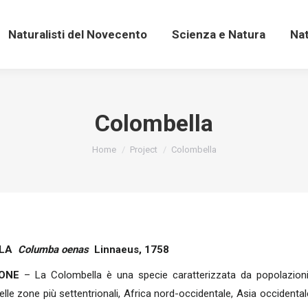
Naturalisti del Novecento
Scienza e Natura
Na
Naturalisti del Novecento
Scienza e Natura
Na
Colombella
You are here:
Home
Project
Colombella
LLA
Columba oenas
Linnaeus, 1758
IONE
– La Colombella è una specie caratterizzata da popolazioni 
lle zone più settentrionali, Africa nord-occidentale, Asia occidental