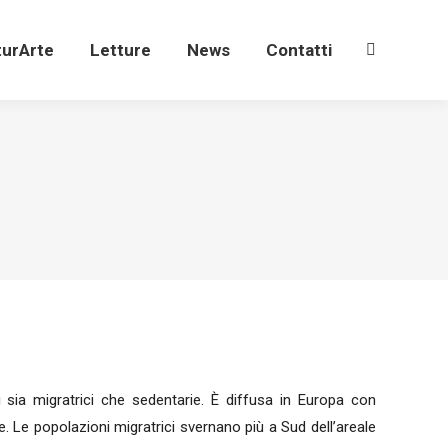
turArte
Letture
News
Contatti
Search:
turArte
Letture
News
Contatti
Search:
sia migratrici che sedentarie. È diffusa in Europa con
e. Le popolazioni migratrici svernano più a Sud dell’areale