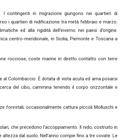
e. I contingenti in migrazione giungono nei quartieri di
o i quartieri di nidificazione tra metà febbraio e marzo.
atiche ed alla rigidità dell’inverno nei paesi d’origine.
nica centro-meridionale, in Sicilia, Piemonte e Toscana a
one rocciose, coste marine in diretto contatto con terre
e al Colombaccio. È dotata di vista acuta ed ama posarsi
a ricerca del cibo, cammina tenendo il corpo orizzontale e
nze forestali; occasionalmente cattura piccoli Molluschi e
lari, che precedono l’accoppiamento. Il nido, costruito in
e altezza dal suolo. Nell’anno compie fino a tre covate. Le