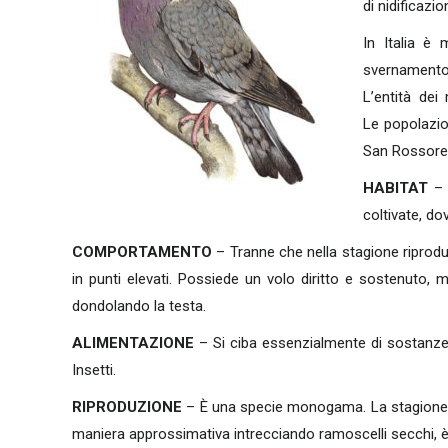
di nidificazio
In Italia è 
svernamento 
L’entità dei
Le popolazio
San Rossore
HABITAT
– 
coltivate, dov
COMPORTAMENTO
– Tranne che nella stagione riprod
in punti elevati. Possiede un volo diritto e sostenuto, m
dondolando la testa.
ALIMENTAZIONE
– Si ciba essenzialmente di sostanze v
Insetti.
RIPRODUZIONE
– È una specie monogama. La stagione rip
maniera approssimativa intrecciando ramoscelli secchi, è p