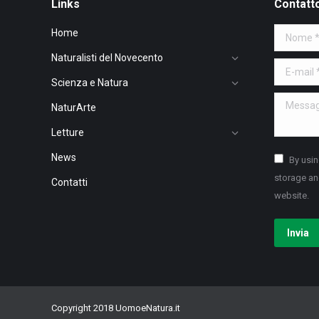
Links
Contatt
Home
Nome *
Naturalisti del Novecento
E-mail *
Scienza e Natura
Message 
NaturArte
Letture
News
By usin
storage an
Contatti
website.
Invia
Copyright 2018 UomoeNatura.it