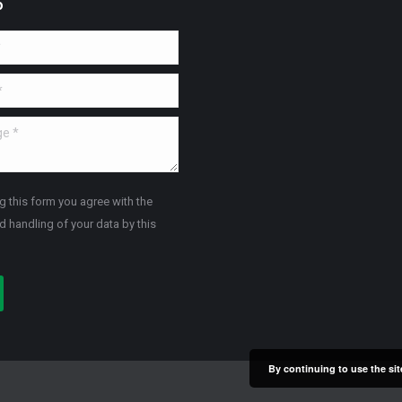
o
*
g this form you agree with the
d handling of your data by this
By continuing to use the sit