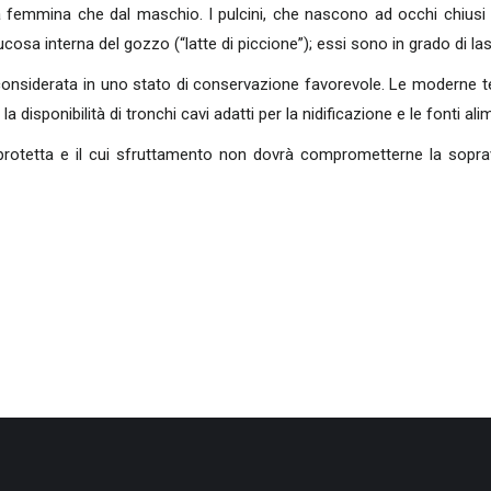
a femmina che dal maschio. I pulcini, che nascono ad occhi chiusi 
sa interna del gozzo (“latte di piccione”); essi sono in grado di lascia
nsiderata in uno stato di conservazione favorevole. Le moderne tecn
la disponibilità di tronchi cavi adatti per la nidificazione e le fonti ali
otetta e il cui sfruttamento non dovrà comprometterne la sopravvi