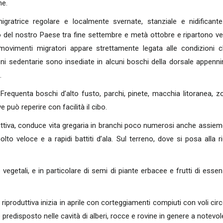
ne.
migratrice regolare e localmente svernate, stanziale e nidificant
del nostro Paese tra fine settembre e metà ottobre e ripartono vers
 movimenti migratori appare strettamente legata alle condizioni clim
ni sedentarie sono insediate in alcuni boschi della dorsale appenni
.
Frequenta boschi d’alto fusto, parchi, pinete, macchia litoranea, z
e può reperire con facilità il cibo.
uttiva, conduce vita gregaria in branchi poco numerosi anche assiem
olto veloce e a rapidi battiti d’ala. Sul terreno, dove si posa all
egetali, e in particolare di semi di piante erbacee e frutti di esse
roduttiva inizia in aprile con corteggiamenti compiuti con voli circo
redisposto nelle cavità di alberi, rocce e rovine in genere a notevol