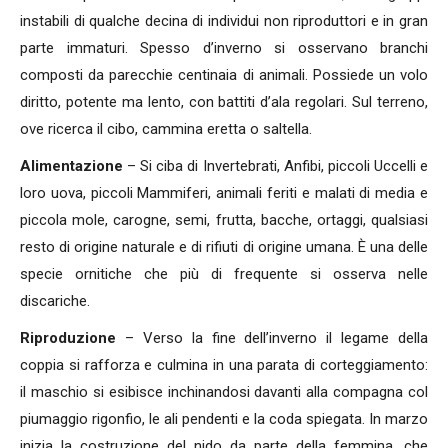
instabili di qualche decina di individui non riproduttori e in gran
parte immaturi. Spesso d’inverno si osservano branchi
composti da parecchie centinaia di animali. Possiede un volo
diritto, potente ma lento, con battiti d’ala regolari. Sul terreno,
ove ricerca il cibo, cammina eretta o saltella.
Alimentazione
– Si ciba di Invertebrati, Anfibi, piccoli Uccelli e
loro uova, piccoli Mammiferi, animali feriti e malati di media e
piccola mole, carogne, semi, frutta, bacche, ortaggi, qualsiasi
resto di origine naturale e di rifiuti di origine umana. È una delle
specie ornitiche che più di frequente si osserva nelle
discariche.
Riproduzione
– Verso la fine dell’inverno il legame della
coppia si rafforza e culmina in una parata di corteggiamento:
il maschio si esibisce inchinandosi davanti alla compagna col
piumaggio rigonfio, le ali pendenti e la coda spiegata. In marzo
inizia la costruzione del nido da parte della femmina, che