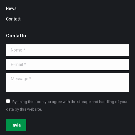
News
Contatti
Contatto
Nome *
E-mail *
Message *
By using this form you agree with the storage and handling of your
data by this website.
Invia