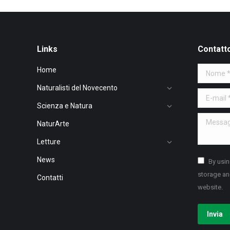
Links
Contatt
Home
Nome *
Naturalisti del Novecento
E-mail *
Scienza e Natura
Message 
NaturArte
Letture
News
By usin
storage an
Contatti
website.
Invia