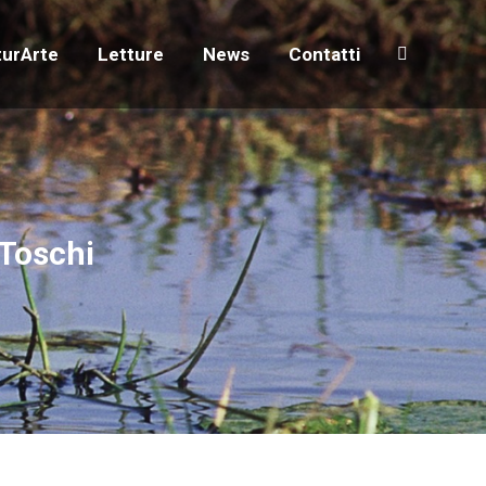
turArte
Letture
News
Contatti
Search:
turArte
Letture
News
Contatti
Search:
 Toschi