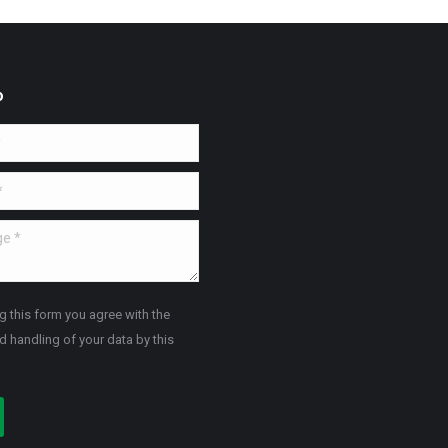
o
*
g this form you agree with the
d handling of your data by this