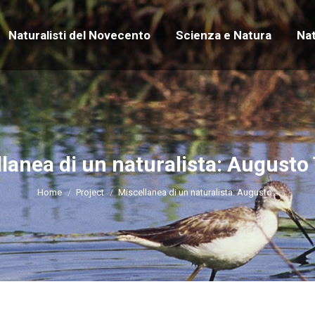
Naturalisti del Novecento
Scienza e Natura
Na
Naturalisti del Novecento
Scienza e Natura
Na
lanea di un naturalista: Augusto
You are here:
Home
Project
Miscellanea di un naturalista: Augusto…